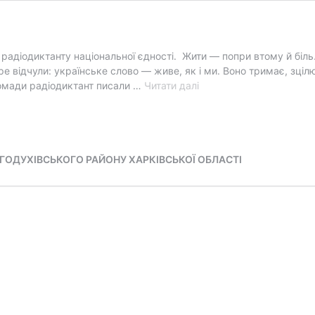
 радіодиктанту національної єдності. Жити — попри втому й біль.
ре відчули: українське слово — живе, як і ми. Воно тримає, зці
«Треба
ромади радіодиктант писали …
Читати далі
жити!»
ГОДУХІВСЬКОГО РАЙОНУ ХАРКІВСЬКОЇ ОБЛАСТІ