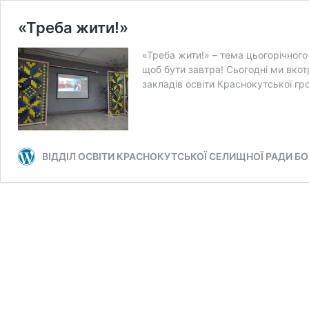
«Треба жити!»
«Треба жити!» – тема цьогорічного
щоб бути завтра! Сьогодні ми вкот
закладів освіти Краснокутської г
ВІДДІЛ ОСВІТИ КРАСНОКУТСЬКОЇ СЕЛИЩНОЇ РАДИ БО