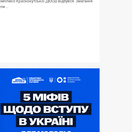
омплексі Краснокутської ДЮСШ відбувся. Змагання
ли ...