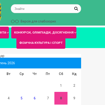
Версія для слабозорих
ВІТА
КОНКУРСИ, ОЛІМПІАДИ, ДОСЯГНЕННЯ
ФІЗИЧНА КУЛЬТУРА І СПОРТ
дар
пень 2026
Вт
Ср
Чт
Пт
Сб
Нд
1
2
4
5
6
7
8
9