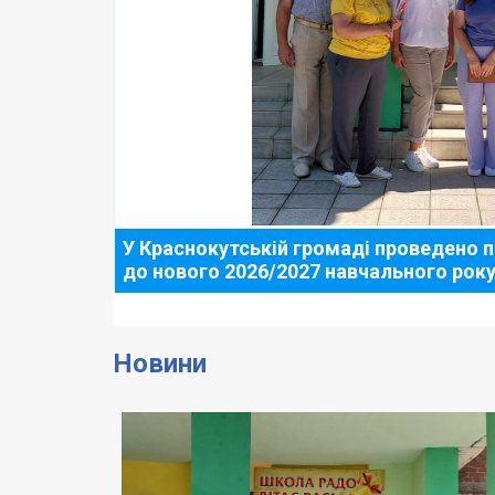
У Краснокутській громаді проведено п
до нового 2026/2027 навчального рок
Новини