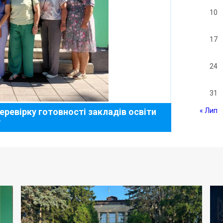
10
17
24
31
еревірку готовності закладів освіти
« Лип
у
Оздоровле