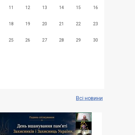
11
12
13
14
15
16
18
19
20
21
22
23
25
26
27
28
29
30
ння дітей
Всі новини