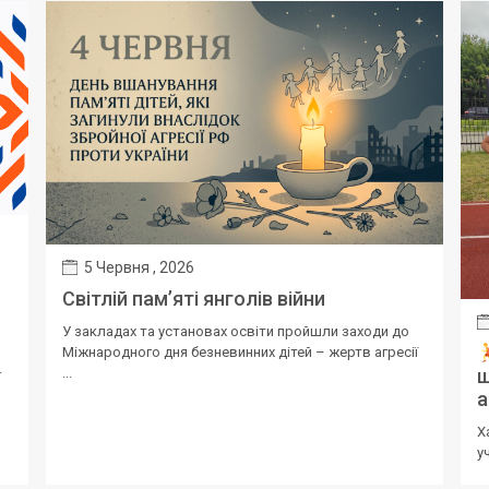
5 Червня , 2026
Світлій пам’яті янголів війни
У закладах та установах освіти пройшли заходи до
Міжнародного дня безневинних дітей – жертв агресії
.
ш
...
а
Х
у