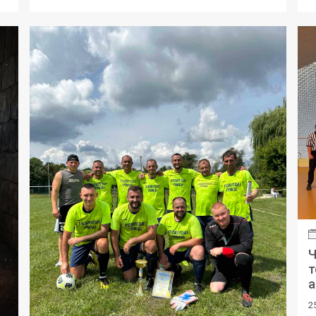
Ч
т
а
2