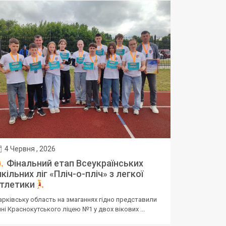
4 Червня , 2026
Фінальний етап Всеукраїнських
кільних ліг «Пліч-о-пліч» з легкої
тлетики
арківську область на змаганнях гідно представили
чні Краснокутського ліцею №1 у двох вікових ...