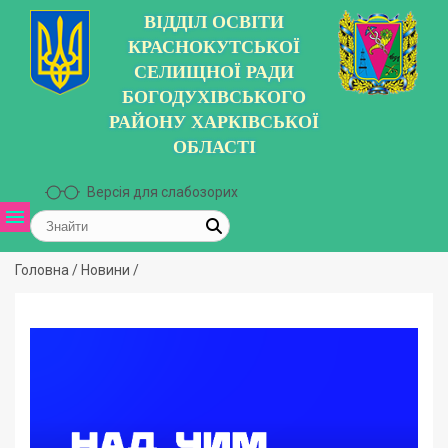
ВІДДІЛ ОСВІТИ
КРАСНОКУТСЬКОЇ
СЕЛИЩНОЇ РАДИ
БОГОДУХІВСЬКОГО
РАЙОНУ ХАРКІВСЬКОЇ
ОБЛАСТІ
Версія для слабозорих
Головна
/
Новини
/