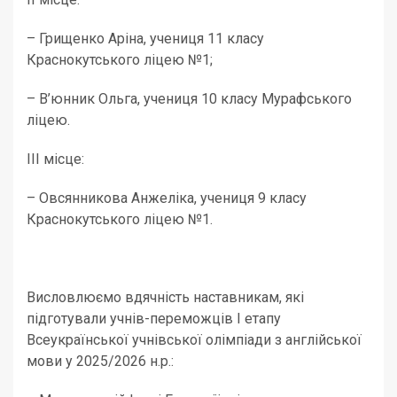
– Грищенко Аріна, учениця 11 класу
Краснокутського ліцею №1;
– В’юнник Ольга, учениця 10 класу Мурафського
ліцею.
ІІІ місце:
– Овсянникова Анжеліка, учениця 9 класу
Краснокутського ліцею №1.
Висловлюємо вдячність наставникам, які
підготували учнів-переможців І етапу
Всеукраїнської учнівської олімпіади з англійської
мови у 2025/2026 н.р.: