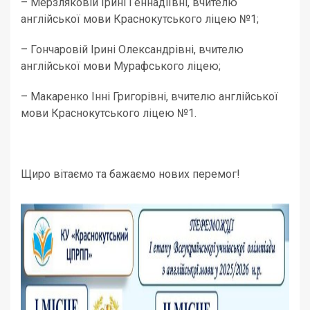
– Мерзляковій Ірині Геннадіївні, вчителю
англійської мови Краснокутського ліцею №1;
– Гончаровій Ірині Олександрівні, вчителю
англійської мови Мурафського ліцею;
– Макаренко Інні Григорівні, вчителю англійської
мови Краснокутського ліцею №1.
Щиро вітаємо та бажаємо нових перемог!