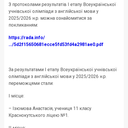
З протоколами результатів І етапу Всеукраїнської
учнівської олімпіади з англійської мови у
2025/2026 н.р. можна ознайомитися за
покликанням:
https://rada.info/
…/5d2f15650681ecce5fd53fd4a2981ae0.pdf
За результатами І етапу Всеукраїнської учнівської
олімпіади з англійської мови у 2025/2026 н.р.
переможцями стали:
І місце:
– Ізюмова Анастасія, учениця 11 класу
Краснокутського ліцею №1.
ІІ місце: