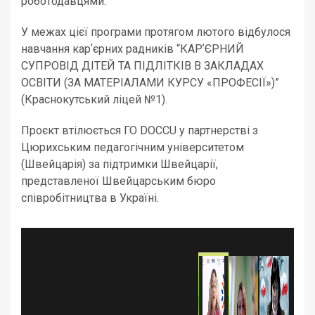
роботодавцями.
У межах цієї програми протягом лютого відбулося
навчання карʼєрних радників “КАРʼЄРНИЙ
СУПРОВІД ДІТЕЙ ТА ПІДЛІТКІВ В ЗАКЛАДАХ
ОСВІТИ (ЗА МАТЕРІАЛАМИ КУРСУ «ПРОФЕСІЇ»)”
(Краснокутський ліцей №1).
Проєкт втілюється ГО DOCCU у партнерстві з
Цюрихським педагогічним університетом
(Швейцарія) за підтримки Швейцарії,
представленої Швейцарським бюро
співробітництва в Україні.