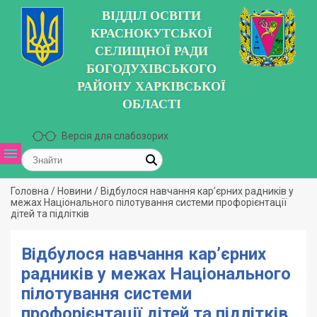
ВІДДІЛ ОСВІТИ
КРАСНОКУТСЬКОЇ
СЕЛИЩНОЇ РАДИ
БОГОДУХІВСЬКОГО
РАЙОНУ ХАРКІВСЬКОЇ
ОБЛАСТІ
Версія для слабозорих
Головна
/
Новини
/
Відбулося навчання карʼєрних радників у
межах Національного пілотування системи профорієнтації
дітей та підлітків
Відбулося навчання карʼєрних
радників у межах Національного
пілотування системи
профорієнтації дітей та підлітків