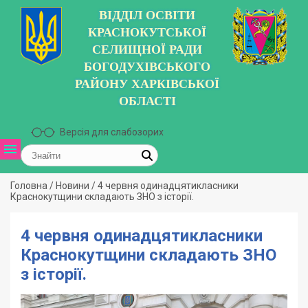
ВІДДІЛ ОСВІТИ
КРАСНОКУТСЬКОЇ
СЕЛИЩНОЇ РАДИ
БОГОДУХІВСЬКОГО
РАЙОНУ ХАРКІВСЬКОЇ
ОБЛАСТІ
Версія для слабозорих
Головна
/
Новини
/
4 червня одинадцятикласники
Краснокутщини складають ЗНО з історії.
4 червня одинадцятикласники
Краснокутщини складають ЗНО
з історії.