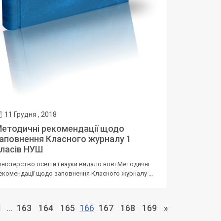
11 Грудня , 2018
етодичні рекомендації щодо
аповнення Класного журналу 1
ласів НУШ
іністерство освіти і науки видало нові Методичні
екомендації щодо заповнення Класного журналу ...
1
…
163
164
165
166
167
168
169
»