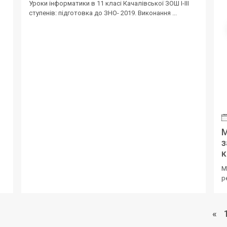
Уроки інформатики в 11 класі Качалівської ЗОШ І-ІІІ
ступенів: підготовка до ЗНО- 2019. Виконання ...
М
з
к
М
р
«