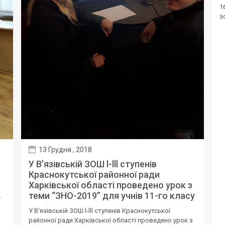
1
з
13 Грудня , 2018
У В’язівській ЗОШ l-lll ступенів
Краснокутської районної ради
Харківської області проведено урок з
теми “ЗНО-2019” для учнів 11-го класу
ї
У В'язівській ЗОШ l-lll ступенів Краснокутської
районної ради Харківської області проведено урок з