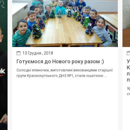
13 Грудня , 2018
Готуємося до Нового року разом :)
У
К
Солодкі ялиночки, виготовлені вихованцями старшої
п
групи Краснокутського ДНЗ №1, стали ошатною ...
п
У
с