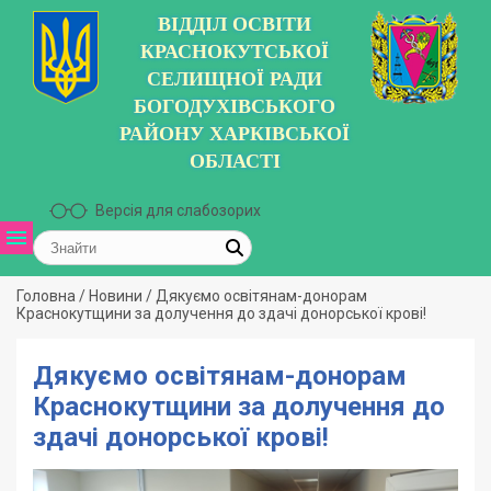
ВІДДІЛ ОСВІТИ
КРАСНОКУТСЬКОЇ
СЕЛИЩНОЇ РАДИ
БОГОДУХІВСЬКОГО
РАЙОНУ ХАРКІВСЬКОЇ
ОБЛАСТІ
Версія для слабозорих
Головна
/
Новини
/
Дякуємо освітянам-донорам
Краснокутщини за долучення до здачі донорської крові!
Дякуємо освітянам-донорам
Краснокутщини за долучення до
здачі донорської крові!