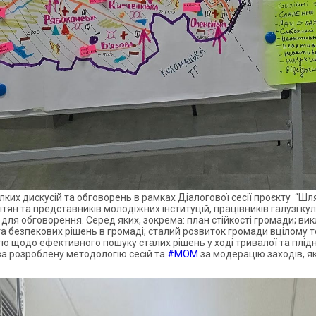
их дискусій та обговорень в рамках Діалогової сесії проєкту “Шлях
вітян та представників молодіжних інституцій, працівників галузі кул
 для обговорення. Серед яких, зокрема: план стійкості громади; ви
 та безпекових рішень в громаді; сталий розвиток громади вцілому 
тю щодо ефективного пошуку сталих рішень у ході тривалої та плідн
а розроблену методологію сесій та
#МОМ
за модерацію заходів, я