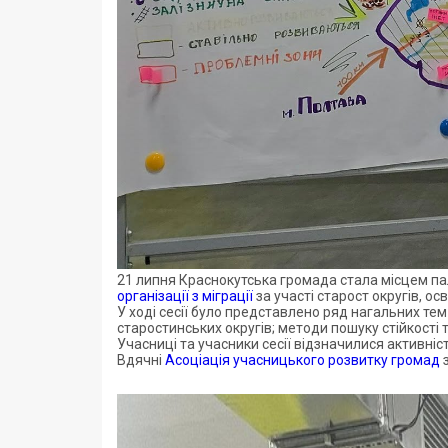
21 липня Краснокутська громада стала місцем палк
організації з міграції
за участі старост округів, ос
У ході сесії було представлено ряд нагальних тем
старостинських округів; методи пошуку стійкості
Учасниці та учасники сесії відзначилися активніс
Вдячні
Асоціація учасницького розвитку громад
з