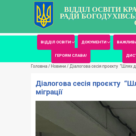
ВІДДІЛ ОСВІТИ К
РАДИ БОГОДУХІВСЬ
ВІДДІЛ ОСВІТИ
ДОКУМЕНТИ
ВАЖЛИВА
ГЕРОЯМ СЛАВА!
ДИС
Головна
/
Новини
/
Діалогова сесія проєкту “Шлях до
Діалогова сесія проєкту “Шл
міграції