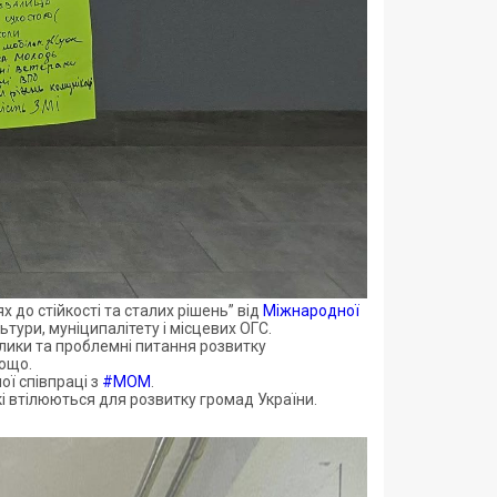
 до стійкості та сталих рішень” від
Міжнародної
ьтури, муніципалітету і місцевих ОГС.
клики та проблемні питання розвитку
тощо.
ої співпраці з
#МОМ
.
кі втілюються для розвитку громад України.