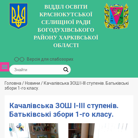
ВІДДІЛ ОСВІТИ
КРАСНОКУТСЬКОЇ
СЕЛИЩНОЇ РАДИ
БОГОДУХІВСЬКОГО
РАЙОНУ ХАРКІВСЬКОЇ
ОБЛАСТІ
Версія для слабозорих
Головна
/
Новини
/
Качалівська ЗОШ І-ІІІ ступенів. Батьківські
збори 1-го класу.
Качалівська ЗОШ І-ІІІ ступенів.
Батьківські збори 1-го класу.