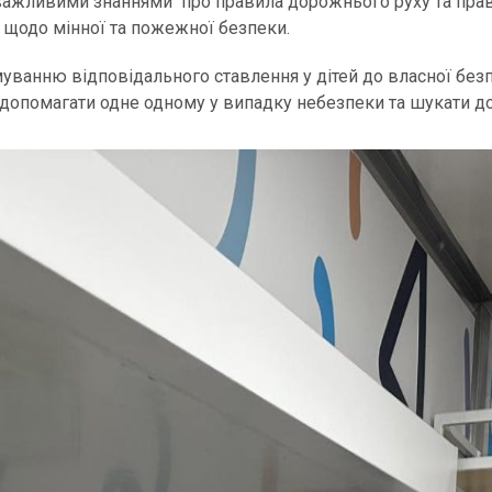
важливими знаннями про правила дорожнього руху та прави
е щодо мінної та пожежної безпеки.
уванню відповідального ставлення у дітей до власної без
помагати одне одному у випадку небезпеки та шукати доп