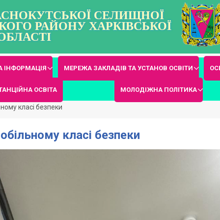
РАСНОКУТСЬКОЇ СЕЛИЩНОЇ
КОГО РАЙОНУ ХАРКІВСЬКОЇ
ОБЛАСТІ
 ІНФОРМАЦІЯ
МЕРЕЖА ЗАКЛАДІВ ТА УСТАНОВ ОСВІТИ
ОС
ТАНЦІЙНА ОСВІТА
МОЛОДІЖНА ПОЛІТИКА
ьному класі безпеки
мобільному класі безпеки