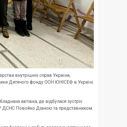
ерства внутрішніх справ України,
римки Дитячого фонду ООН ЮНІСЕФ в Україні.
ладнана автівка, де відбулася зустріч
У ГУ ДСНС Повойко Діаною та представником