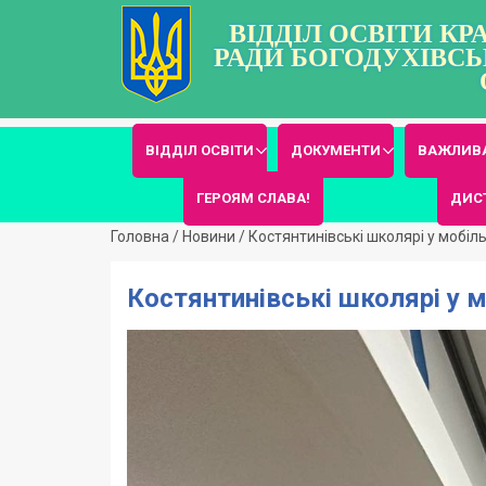
ВІДДІЛ ОСВІТИ К
РАДИ БОГОДУХІВСЬ
ВІДДІЛ ОСВІТИ
ДОКУМЕНТИ
ВАЖЛИВА
ГЕРОЯМ СЛАВА!
ДИС
Головна
/
Новини
/
Костянтинівські школярі у мобіл
Костянтинівські школярі у 