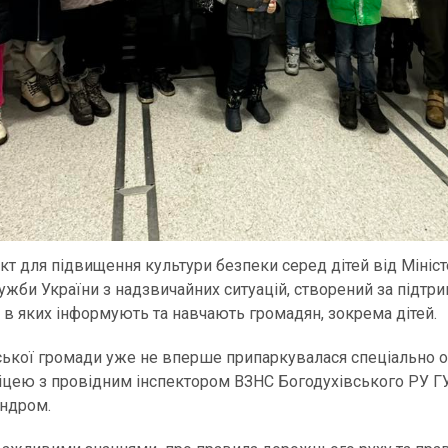
кт для підвищення культури безпеки серед дітей від Мініст
лужби України з надзвичайних ситуацій, створений за підт
, в яких інформують та навчають громадян, зокрема дітей.
тської громади уже не вперше припаркувалася спеціально об
о ліцею з провідним інспектором ВЗНС Богодухівського Р
ндром.