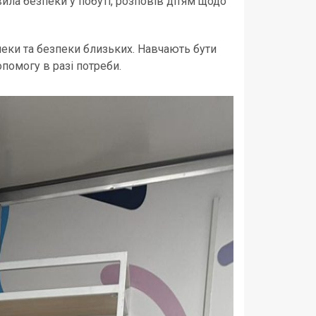
ла безпеки у побуті, розповів дітям щодо
пеки та безпеки близьких. Навчають бути
омогу в разі потреби.