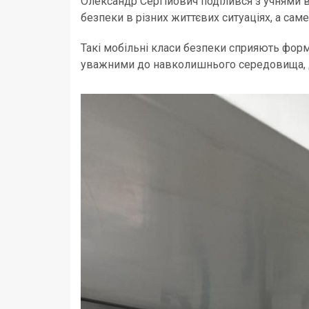
Олександр Сергійович поділився з учнями 
безпеки в різних життєвих ситуаціях, а сам
Такі мобільні класи безпеки сприяють форм
уважними до навколишнього середовища, до