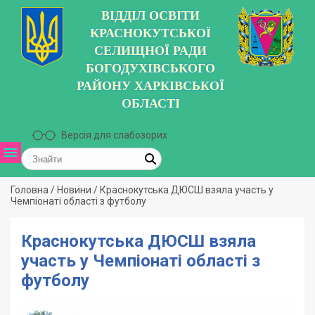
ВІДДІЛ ОСВІТИ
КРАСНОКУТСЬКОЇ
СЕЛИЩНОЇ РАДИ
БОГОДУХІВСЬКОГО
РАЙОНУ ХАРКІВСЬКОЇ
ОБЛАСТІ
Версія для слабозорих
Головна
/
Новини
/
Краснокутська ДЮСШ взяла участь у
Чемпіонаті області з футболу
Краснокутська ДЮСШ взяла
участь у Чемпіонаті області з
футболу