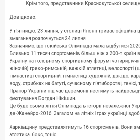
Крім того, представники Краснокутської селищної гр
Довідково:
У п’ятницю, 23 липня, у столиці Японії триває офіційна 
змагання розпочнуться 24 липня.
Зазначимо, що токійська Олімпіада мала відбутися 202
Близько 11 тисяч спортсменів більш ніж з 200-т країн 
Україну на головному спортивному форумі чотириріччя пр
жіночій) греко-римській, важкій атлетиці, велоспорті (
гімнастиці спортивній, гімнастиці художній, дзюдо, карат
воду, стрибках на батуті, сучасному п’ятиборстві, тенісі, 
Прапор України під час церемонії нестимуть найдосвід
фехтування Богдан Нікішин.
Це буде сьома літня Олімпіада в історії незалежної Укр
де-Жанейро-2016. Загалом на літніх Іграх українці здоб
Харківщину представлятимуть 16 спортсменів. Вони змаг
атлетика, бокс, теніс.