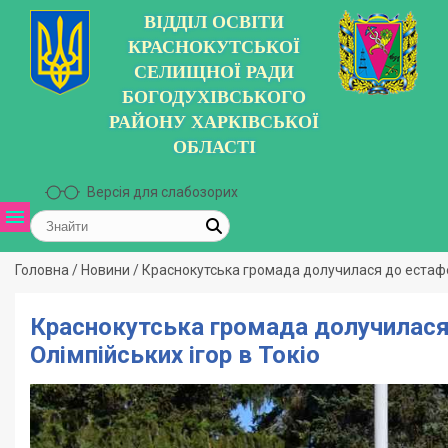
ВІДДІЛ ОСВІТИ
КРАСНОКУТСЬКОЇ
СЕЛИЩНОЇ РАДИ
БОГОДУХІВСЬКОГО
РАЙОНУ ХАРКІВСЬКОЇ
ОБЛАСТІ
Версія для слабозорих
Головна
/
Новини
/
Краснокутська громада долучилася до естафет
Краснокутська громада долучилася 
Олімпійських ігор в Токіо