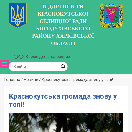
ВІДДІЛ ОСВІТИ
КРАСНОКУТСЬКОЇ
СЕЛИЩНОЇ РАДИ
БОГОДУХІВСЬКОГО
РАЙОНУ ХАРКІВСЬКОЇ
ОБЛАСТІ
Версія для слабозорих
Головна
/
Новини
/
Краснокутська громада знову у топі!
Краснокутська громада знову у
топі!