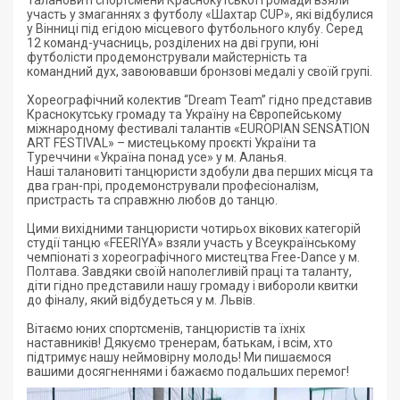
Талановиті спортсмени Краснокутської громади взяли
участь у змаганнях з футболу «Шахтар CUP», які відбулися
у Вінниці під егідою місцевого футбольного клубу. Серед
12 команд-учасниць, розділених на дві групи, юні
футболісти продемонстрували майстерність та
командний дух, завоювавши бронзові медалі у своїй групі.
Хореографічний колектив “Dream Team” гідно представив
Краснокутську громаду та Україну на Європейському
міжнародному фестивалі талантів «EUROPIAN SENSATION
ART FESTIVAL» – мистецькому проєкті України та
Туреччини «Україна понад усе» у м. Аланья.
Наші талановиті танцюристи здобули два перших місця та
два гран-прі, продемонстрували професіоналізм,
пристрасть та справжню любов до танцю.
Цими вихідними танцюристи чотирьох вікових категорій
студії танцю «FEERIYA» взяли участь у Всеукраїнському
чемпіонаті з хореографічного мистецтва Free-Dance у м.
Полтава. Завдяки своїй наполегливій праці та таланту,
діти гідно представили нашу громаду і вибороли квитки
до фіналу, який відбудеться у м. Львів.
Вітаємо юних спортсменів, танцюристів та їхніх
наставників! Дякуємо тренерам, батькам, і всім, хто
підтримує нашу неймовірну молодь! Ми пишаємося
вашими досягненнями і бажаємо подальших перемог!