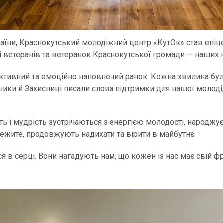
країни, Краснокутський молодіжний центр «КутОк» став епіц
 ветеранів та ветеранок Краснокутської громади — наших 
дуктивний та емоційно наповнений ранок. Кожна хвилина бу
сники й Захисниці писали слова підтримки для нашої молод
ть і мудрість зустрічаються з енергією молодості, народжу
ежите, продовжують надихати та вірити в майбутнє.
 в серці. Вони нагадують нам, що кожен із нас має свій фр