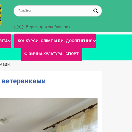
Версія для слабозорих
ВІТА
КОНКУРСИ, ОЛІМПІАДИ, ДОСЯГНЕННЯ
ФІЗИЧНА КУЛЬТУРА І СПОРТ
омади
а ветеранками