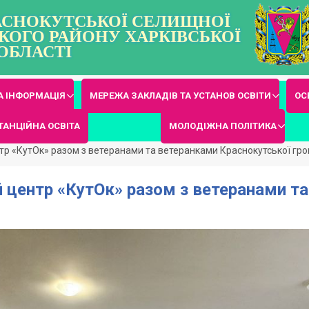
РАСНОКУТСЬКОЇ СЕЛИЩНОЇ
КОГО РАЙОНУ ХАРКІВСЬКОЇ
ОБЛАСТІ
 ІНФОРМАЦІЯ
МЕРЕЖА ЗАКЛАДІВ ТА УСТАНОВ ОСВІТИ
ОС
ТАНЦІЙНА ОСВІТА
МОЛОДІЖНА ПОЛІТИКА
р «КутОк» разом з ветеранами та ветеранками Краснокутської гр
 центр «КутОк» разом з ветеранами т