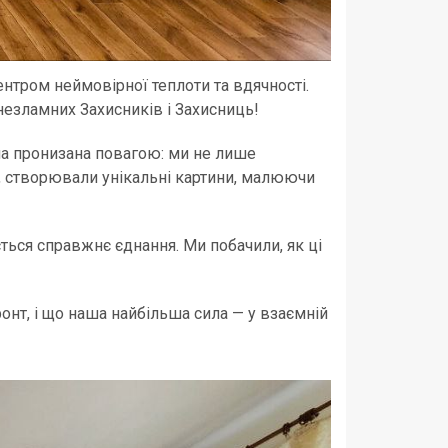
ентром неймовірної теплоти та вдячності.
незламних Захисників і Захисниць!
ла пронизана повагою: ми не лише
і, створювали унікальні картини, малюючи
ється справжнє єднання. Ми побачили, як ці
онт, і що наша найбільша сила — у взаємній