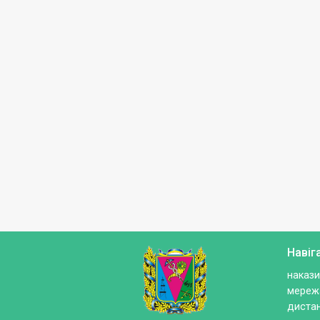
Навіг
накази
мережа
дистан