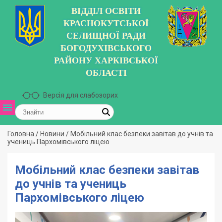
ВІДДІЛ ОСВІТИ
КРАСНОКУТСЬКОЇ
СЕЛИЩНОЇ РАДИ
БОГОДУХІВСЬКОГО
РАЙОНУ ХАРКІВСЬКОЇ
ОБЛАСТІ
Версія для слабозорих
Головна
/
Новини
/
Мобільний клас безпеки завітав до учнів та
учениць Пархомівського ліцею
Мобільний клас безпеки завітав
до учнів та учениць
Пархомівського ліцею