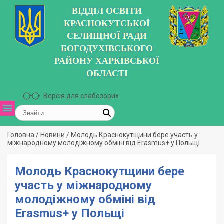
ВІДДІЛ ОСВІТИ
КРАСНОКУТСЬКОЇ
СЕЛИЩНОЇ РАДИ
БОГОДУХІВСЬКОГО
РАЙОНУ ХАРКІВСЬКОЇ
ОБЛАСТІ
Версія для слабозорих
Головна
/
Новини
/
Молодь Краснокутщини бере участь у
міжнародному молодіжному обміні від Erasmus+ у Польщі
Молодь Краснокутщини бере
участь у міжнародному
молодіжному обміні від
Erasmus+ у Польщі