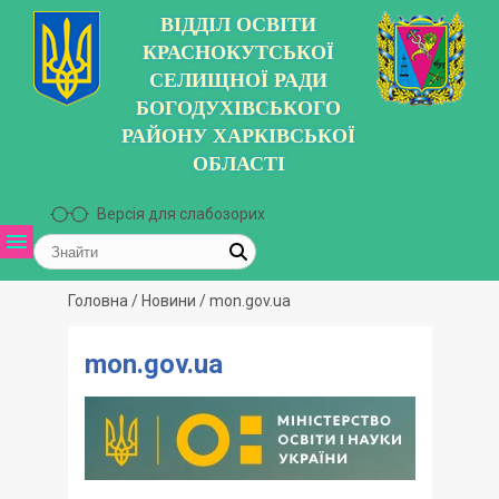
ВІДДІЛ ОСВІТИ
КРАСНОКУТСЬКОЇ
СЕЛИЩНОЇ РАДИ
БОГОДУХІВСЬКОГО
РАЙОНУ ХАРКІВСЬКОЇ
ОБЛАСТІ
Версія для слабозорих
Головна
/
Новини
/
mon.gov.ua
mon.gov.ua