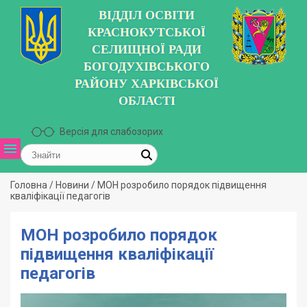
ВІДДІЛ ОСВІТИ
КРАСНОКУТСЬКОЇ
СЕЛИЩНОЇ РАДИ
БОГОДУХІВСЬКОГО
РАЙОНУ ХАРКІВСЬКОЇ
ОБЛАСТІ
Версія для слабозорих
Головна
/
Новини
/
МОН розробило порядок підвищення
кваліфікації педагогів
МОН розробило порядок
підвищення кваліфікації
педагогів