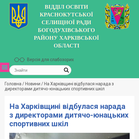
ВІДДІЛ ОСВІТИ
КРАСНОКУТСЬКОЇ
СЕЛИЩНОЇ РАДИ
БОГОДУХІВСЬКОГО
РАЙОНУ ХАРКІВСЬКОЇ
ОБЛАСТІ
Версія для слабозорих
Головна
/
Новини
/
На Харківщині відбулася нарада з
директорами дитячо-юнацьких спортивних шкіл
На Харківщині відбулася нарада
з директорами дитячо-юнацьких
спортивних шкіл