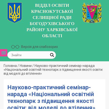
ВІДДІЛ ОСВІТИ
КРАСНОКУТСЬКОЇ
СЕЛИЩНОЇ РАДИ
БОГОДУХІВСЬКОГО
РАЙОНУ ХАРКІВСЬКОЇ
ОБЛАСТІ
Версія для слабозорих
Головна
/
Новини
/
Науково-практичний семінар-нарада
«Національний освітній технопарк з підвищення якості освіти:
від моделі до втілення»
Науково-практичний семінар-
нарада «Національний освітній
технопарк з підвищення якості
освіти: від моделі до втілення»