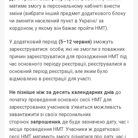
матиме змогу в персональному кабінеті внести
зміни (вибрати інший предмет додаткового блоку
чи змінити населений пункт в Україні/ за
кордоном, у якому він бажає пройти НМТ).
У додатковий період
(5–12 червня)
зможуть
зареєструватися особи, які не змогли з поважних
причин зареєструватися для проходження НМТ під
час основного періоду реєстрації; реєструвалися в
основний період реєстрації, але яким було
відмовлено в реєстрації для участі.
Не пізніше ніж за десять календарних днів
до
початку проведення основної сесії НМТ для
зареєстрованих учасників з’явиться можливість
завантажити зі своїх персональних
сторінок
запрошення
, де буде зазначено дату, час і
місце проведення НМТ. Учасники ж додаткової
сесії НМТ матимуть змогу дізнатися про дату, час і