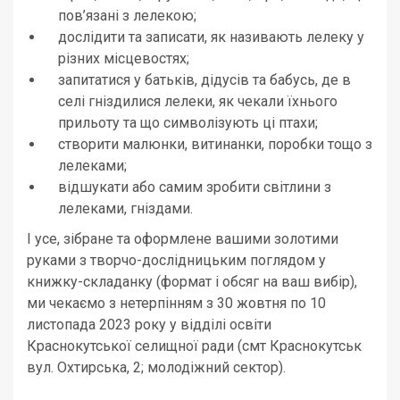
пов’язані з лелекою;
дослідити та записати, як називають лелеку у
різних місцевостях;
запитатися у батьків, дідусів та бабусь, де в
селі гніздилися лелеки, як чекали їхнього
прильоту та що символізують ці птахи;
створити малюнки, витинанки, поробки тощо з
лелеками;
відшукати або самим зробити світлини з
лелеками, гніздами.
І усе, зібране та оформлене вашими золотими
руками з творчо-дослідницьким поглядом у
книжку-складанку (формат і обсяг на ваш вибір),
ми чекаємо з нетерпінням з 30 жовтня по 10
листопада 2023 року у відділі освіти
Краснокутської селищної ради (смт Краснокутськ
вул. Охтирська, 2; молодіжний сектор).