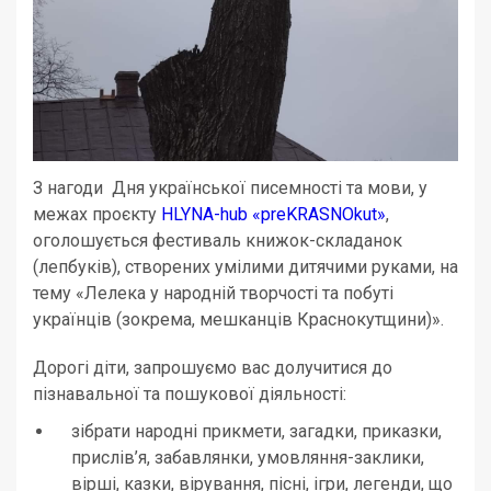
З нагоди Дня української писемності та мови, у
межах проєкту
НLYNA-hub «preKRASNOkut»
,
оголошується фестиваль книжок-складанок
(лепбуків), створених умілими дитячими руками, на
тему «Лелека у народній творчості та побуті
українців (зокрема, мешканців Краснокутщини)».
Дорогі діти, запрошуємо вас долучитися до
пізнавальної та пошукової діяльності:
зібрати народні прикмети, загадки, приказки,
прислів’я, забавлянки, умовляння-заклики,
вірші, казки, вірування, пісні, ігри, легенди, що