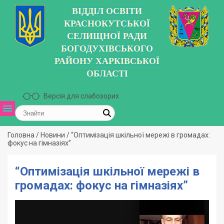
ВІДДІЛ ОСВІТИ
КРАСНОКУТСЬКОЇ
СЕЛИЩНОЇ РАДИ
БОГОДУХІВСЬКОГО
РАЙОНУ ХАРКІВСЬКОЇ
ОБЛАСТІ
Версія для слабозорих
Головна
/
Новини
/
“Оптимізація шкільної мережі в громадах:
фокус на гімназіях”
“Оптимізація шкільної мережі в
громадах: фокус на гімназіях”