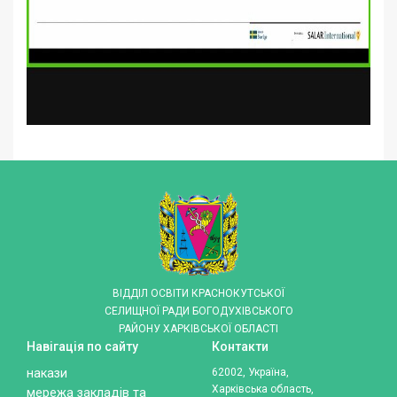
ВІДДІЛ ОСВІТИ КРАСНОКУТСЬКОЇ
СЕЛИЩНОЇ РАДИ БОГОДУХІВСЬКОГО
РАЙОНУ ХАРКІВСЬКОЇ ОБЛАСТІ
Навігація по сайту
Контакти
накази
62002, Україна,
Харківська область,
мережа закладів та