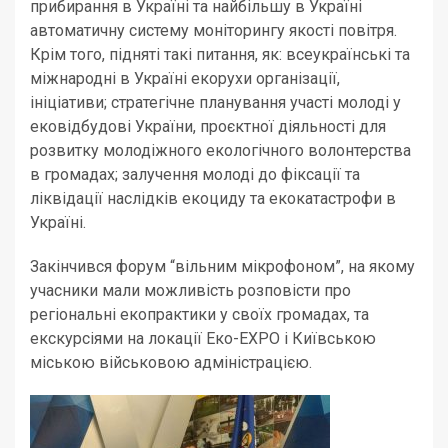
прибирання в Україні та найбільшу в Україні
автоматичну систему моніторингу якості повітря.
Крім того, підняті такі питання, як: всеукраїнські та
міжнародні в Україні екорухи організації,
ініціативи; стратегічне планування участі молоді у
ековідбудові України, проєктної діяльності для
розвитку молодіжного екологічного волонтерства
в громадах; залучення молоді до фіксації та
ліквідації наслідків екоциду та екокатастрофи в
Україні.
Закінчився форум “вільним мікрофоном”, на якому
учасники мали можливість розповісти про
регіональні екопрактики у своїх громадах, та
екскурсіями на локації Еко-EXPO і Київською
міською військовою адміністрацією.