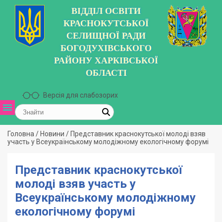
ВІДДІЛ ОСВІТИ
КРАСНОКУТСЬКОЇ
СЕЛИЩНОЇ РАДИ
БОГОДУХІВСЬКОГО
РАЙОНУ ХАРКІВСЬКОЇ
ОБЛАСТІ
Версія для слабозорих
Головна
/
Новини
/
Представник краснокутської молоді взяв
участь у Всеукраїнському молодіжному екологічному форумі
Представник краснокутської
молоді взяв участь у
Всеукраїнському молодіжному
екологічному форумі