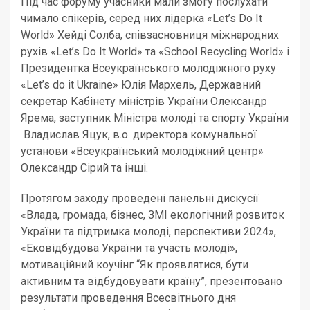
Під час форуму учасники мали змогу послухати
чимало спікерів, серед них лідерка «Let’s Do It
World» Хейді Солба, співзасновниця міжнародних
рухів «Let’s Do It World» та «School Recycling World» і
Президентка Всеукраїнського молодіжного руху
«Let’s do it Ukraine» Юлія Мархель, Державний
секретар Кабінету міністрів України Олександр
Ярема, заступник Міністра молоді та спорту України
Владислав Яцук, в.о. директора комунальної
установи «Всеукраїнський молодіжний центр»
Олександр Сірий та інші.
Протягом заходу проведені панельні дискусії
«Влада, громада, бізнес, ЗМІ екологічний розвиток
України та підтримка молоді, перспективи 2024»,
«Ековідбудова України та участь молоді»,
мотиваційний коучінг “Як проявлятися, бути
активним та відбудовувати країну”, презентовано
результати проведення Всесвітнього дня