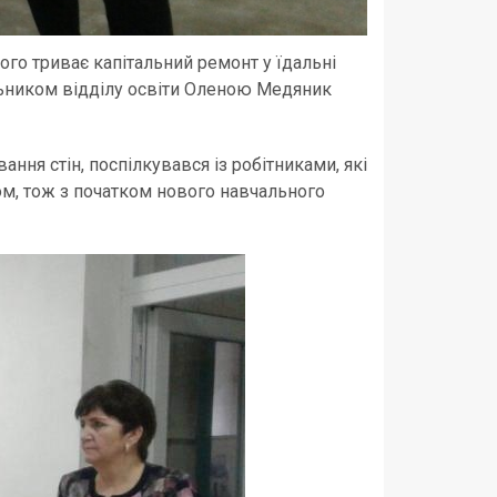
ого триває капітальний ремонт у їдальні
альником відділу освіти Оленою Медяник
ання стін, поспілкувався із робітниками, які
ом, тож з початком нового навчального