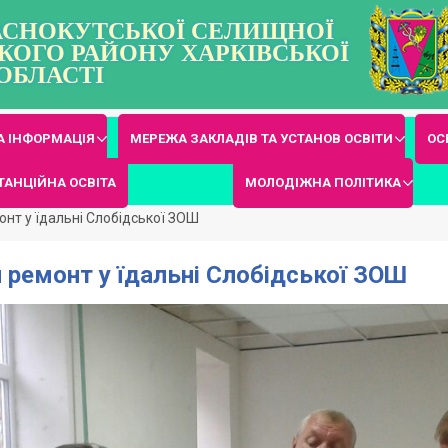
РАСНОКУТСЬКОЇ СЕЛИЩНОЇ
КОГО РАЙОНУ ХАРКІВСЬКОЇ
ОБЛАСТІ
 ІНФОРМАЦІЯ
МЕРЕЖА ЗАКЛАДІВ ТА УСТАНОВ ОСВІТИ
ОС
ТАНЦІЙНА ОСВІТА
МОЛОДІЖНА ПОЛІТИКА
нт у їдальні Слобідської ЗОШ
ремонт у їдальні Слобідської ЗОШ