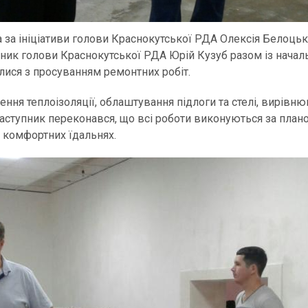
а за ініціативи голови Краснокутської РДА Олексія Белоцьк
упник голови Краснокутської РДА Юрій Кузуб разом із нач
лися з просуванням ремонтних робіт.
ння теплоізоляції, облаштування підлоги та стелі, вирівнюв
аступник переконався, що всі роботи виконуються за план
 комфортних їдальнях.