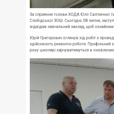
За сприяння голови ХОДА Юлії Світличної т
Слобідської ЗОШ. Сьогодні, 08 липня, заст
відвідав навчальний заклад, щоб ознайоми
Юрій Григорович оглянув хід робіт з проведе
здійснюють ремонтні роботи. Профільний з
року школярі харчуватимуться в оновлених