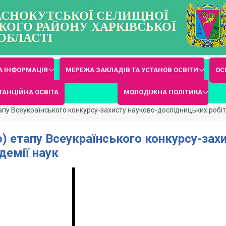
РАСНОКУТСЬКОЇ СЕЛИЩНОЇ
КОГО РАЙОНУ ХАРКІВСЬКОЇ
ОБЛАСТІ
 ІНФОРМАЦІЯ
МЕРЕЖА ЗАКЛАДІВ ТА УСТАНОВ ОСВІТИ
ОС
ТАНЦІЙНА ОСВІТА
МОЛОДІЖНА ПОЛІТИКА
тапу Всеукраїнського конкурсу-захисту науково-дослідницьких робіт
го) етапу Всеукраїнського конкурсу-за
демії наук