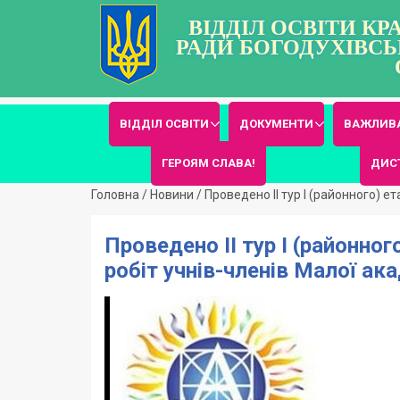
ВІДДІЛ ОСВІТИ К
РАДИ БОГОДУХІВСЬ
ВІДДІЛ ОСВІТИ
ДОКУМЕНТИ
ВАЖЛИВА
ГЕРОЯМ СЛАВА!
ДИС
Головна
/
Новини
/
Проведено ІІ тур І (районного) е
Проведено ІІ тур І (районно
робіт учнів-членів Малої ака