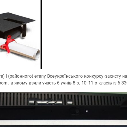
ота) І (районного) етапу Всеукраїнського конкурсу-захисту 
m , в якому взяли участь 6 учнів 8-х, 10-11-х класів із 6 