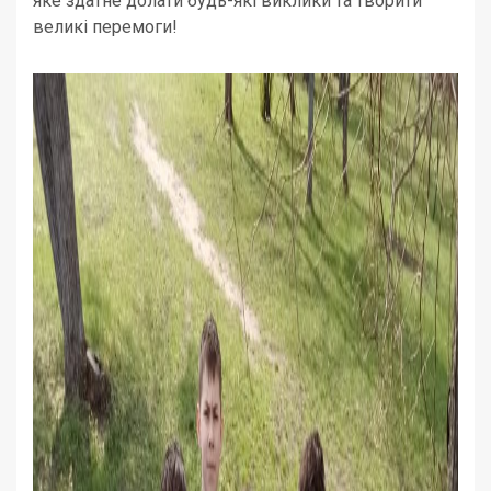
яке здатне долати будь-які виклики та творити
великі перемоги!