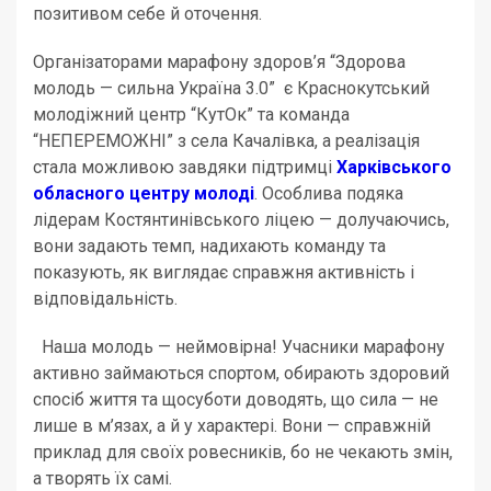
позитивом себе й оточення.
Організаторами марафону здоров’я “Здорова
молодь — сильна Україна 3.0” є Краснокутський
молодіжний центр “КутОк” та команда
“НЕПЕРЕМОЖНІ” з села Качалівка, а реалізація
стала можливою завдяки підтримці
Харківського
обласного центру молоді
. Особлива подяка
лідерам Костянтинівського ліцею — долучаючись,
вони задають темп, надихають команду та
показують, як виглядає справжня активність і
відповідальність.
Наша молодь — неймовірна! Учасники марафону
активно займаються спортом, обирають здоровий
спосіб життя та щосуботи доводять, що сила — не
лише в м’язах, а й у характері. Вони — справжній
приклад для своїх ровесників, бо не чекають змін,
а творять їх самі.