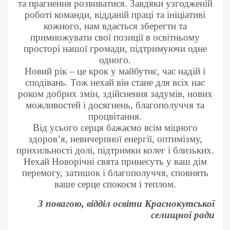
та прагнення розвиватися. Завдяки узгодженій
роботі команди, відданій праці та ініціативі
кожного, нам вдається зберегти та
примножувати свої позиції в освітньому
просторі нашої громади, підтримуючи одне
одного.
Новий рік – це крок у майбутнє, час надій і
сподівань. Тож нехай він стане для всіх нас
роком добрих змін, здійснення задумів, нових
можливостей і досягнень, благополуччя та
процвітання.
Від усього серця бажаємо всім міцного
здоров’я, невичерпної енергії, оптимізму,
прихильності долі, підтримки колег і близьких.
Нехай Новорічні свята принесуть у ваш дім
перемогу, затишок і благополуччя, сповнять
ваше серце спокоєм і теплом.
З повагою, відділ освіти Краснокутської
селищної ради