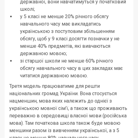
державної, вони навчатимуться у початковий
школі;
у 5 класі не менше 20% річного обсягу
навчального часу має викладатись
українською з поступовим збільшенням
обсягу, щоб у 9 класі досягти позначки у не
менше 40% предметів, які вивчаються
державною мовою;
зі старшої школи не менше 60% річного
обсягу навчального часу в цих закладах має
читатися державною мовою.
Третя модель працюватиме для решти
національних громад України. Вона стосується
нацменшин, мова яких належить до однієї з
українською мовної сім’ї, а також що проживають
переважно в середовищі власної мови (російська
мова). Там початкова школа також буде мовою
меншини разом із вивченням української, а з 5
класу не менше 80% навчального часу