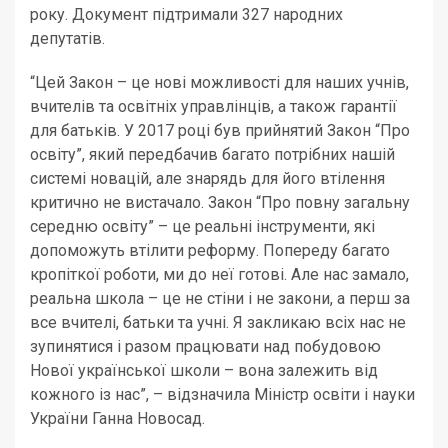
року. Документ підтримали 327 народних
депутатів.
“Цей Закон – це нові можливості для наших учнів,
вчителів та освітніх управлінців, а також гарантії
для батьків. У 2017 році був прийнятий Закон “Про
освіту”, який передбачив багато потрібних нашій
системі новацій, але знарядь для його втілення
критично не вистачало. Закон “Про повну загальну
середню освіту” – це реальні інструменти, які
допоможуть втілити реформу. Попереду багато
кропіткої роботи, ми до неї готові. Але нас замало,
реальна школа – це не стіни і не закони, а перш за
все вчителі, батьки та учні. Я закликаю всіх нас не
зупинятися і разом працювати над побудовою
Нової української школи – вона залежить від
кожного із нас”, – відзначила Міністр освіти і науки
України Ганна Новосад.