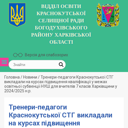
ВІДДІЛ ОСВІТИ
КРАСНОКУТСЬКОЇ
СЕЛИЩНОЇ РАДИ
БОГОДУХІВСЬКОГО
РАЙОНУ ХАРКІВСЬКОЇ
ОБЛАСТІ
Версія для слабозорих
Головна
/
Новини
/
Тренери-педагоги Краснокутської СТГ
викладали на курсах підвищення кваліфікації у межах
освітньої субвенції НУШ для вчителів 7 класів Харківщини у
2024/2025 н.р.
Тренери-педагоги
Краснокутської СТГ викладали
на курсах підвищення