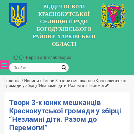
ВІДДІЛ ОСВІТИ
КРАСНОКУТСЬКОЇ
СЕЛИЩНОЇ РАДИ
БОГОДУХІВСЬКОГО
РАЙОНУ ХАРКІВСЬКОЇ
ОБЛАСТІ
Версія для слабозорих
Головна
/
Новини
/
Твори 3-х юних мешканців Краснокутської
громади у збірці “Незламні діти. Разом до Перемоги!”
Твори 3-х юних мешканців
Краснокутської громади у збірці
“Незламні діти. Разом до
Перемоги!”