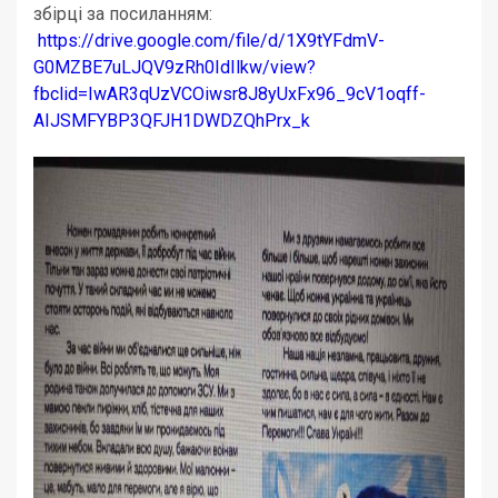
збірці за посиланням:
https://drive.google.com/file/d/1X9tYFdmV-
G0MZBE7uLJQV9zRh0IdIlkw/view?
fbclid=IwAR3qUzVCOiwsr8J8yUxFx96_9cV1oqff-
AIJSMFYBP3QFJH1DWDZQhPrx_k