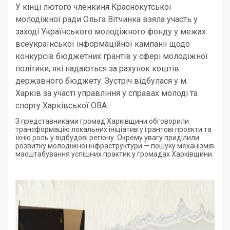
У кінці лютого членкиня Краснокутської
молодіжної ради Ольга Вітчинка взяла участь у
заході Українського молодіжного фонду у межах
всеукраїнської iнформацiйної кампанiї щодо
конкурсів бюджетних грантiв у сферi молодiжної
полiтики, якi надаються за рахунок коштiв
державного бюджету. Зустріч відбулася у м.
Харків за участі управління у справах молоді та
спорту Харківської ОВА.
З представниками громад Харківщини обговорили
трансформацію локальних ініціатив у грантові проєкти та
їхню роль у відбудові регіону. Окрему увагу приділили
розвитку молодіжної інфраструктури — пошуку механізмів
масштабування успішних практик у громадах Харківщини.