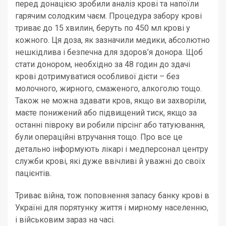
перед донацією зробили аналіз крові та напоїли
гарячим солодким чаєм. Процедура забору крові
триває до 15 хвилин, беруть по 450 мл крові у
кожного. Ця доза, як зазначили медики, абсолютно
нешкідлива і безпечна для здоров’я донора. Щоб
стати донором, необхідно за 48 годин до здачі
крові дотримуватися особливої дієти – без
молочного, жирного, смаженого, алкоголю тощо.
Також не можна здавати кров, якщо ви захворіли,
маєте понижений або підвищений тиск, якщо за
останні півроку ви робили пірсінг або татуювання,
були операційні втручання тощо. Про все це
детально інформують лікарі і медперсонал центру
служби крові, які дуже ввічливі й уважні до своїх
пацієнтів.
Триває війна, тож поповнення запасу банку крові в
Україні для порятунку життя і мирному населенню,
і військовим зараз на часі.