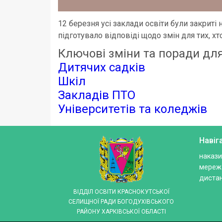
12 березня усі заклади освіти були закриті 
підготувало відповіді щодо змін для тих, хт
Ключові зміни та поради для
Дитячих садків
Шкіл
Закладів ПТО
Університетів та коледжів
Навіг
накази
мережа
дистан
ВІДДІЛ ОСВІТИ КРАСНОКУТСЬКОЇ
СЕЛИЩНОЇ РАДИ БОГОДУХІВСЬКОГО
РАЙОНУ ХАРКІВСЬКОЇ ОБЛАСТІ