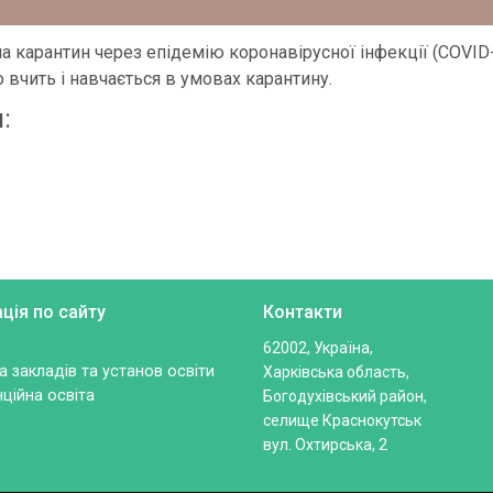
на карантин через епідемію коронавірусної інфекції (COVID-
о вчить і навчається в умовах карантину.
:
ація по сайту
Контакти
62002, Україна,
 закладів та установ освіти
Харківська область,
ційна освіта
Богодухівський район,
селище Краснокутськ
вул. Охтирська, 2