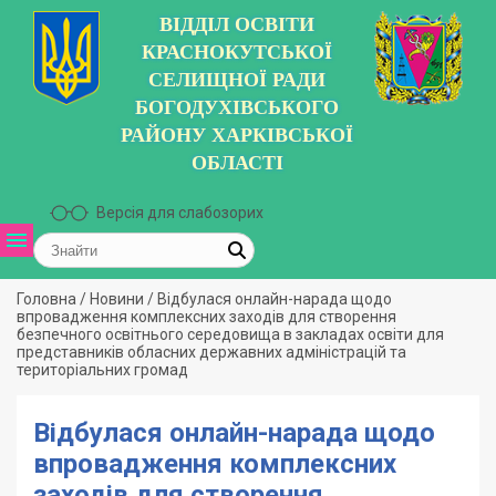
ВІДДІЛ ОСВІТИ
КРАСНОКУТСЬКОЇ
СЕЛИЩНОЇ РАДИ
БОГОДУХІВСЬКОГО
РАЙОНУ ХАРКІВСЬКОЇ
ОБЛАСТІ
Версія для слабозорих
Головна
/
Новини
/
Відбулася онлайн-нарада щодо
впровадження комплексних заходів для створення
безпечного освітнього середовища в закладах освіти для
представників обласних державних адміністрацій та
територіальних громад
Відбулася онлайн-нарада щодо
впровадження комплексних
заходів для створення