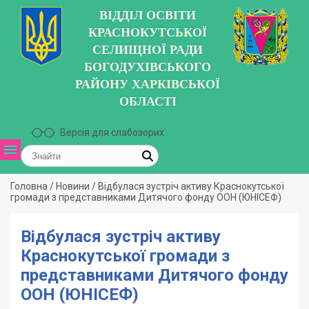
ВІДДІЛ ОСВІТИ
КРАСНОКУТСЬКОЇ
СЕЛИЩНОЇ РАДИ
БОГОДУХІВСЬКОГО
РАЙОНУ ХАРКІВСЬКОЇ
ОБЛАСТІ
Версія для слабозорих
Головна
/
Новини
/
Відбулася зустріч активу Краснокутської
громади з представниками Дитячого фонду ООН (ЮНІСЕФ)
Відбулася зустріч активу
Краснокутської громади з
представниками Дитячого фонду
ООН (ЮНІСЕФ)