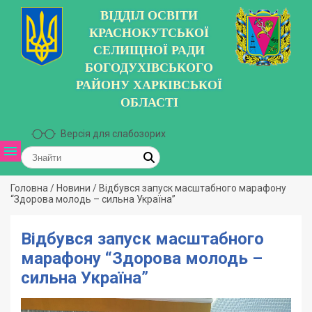
ВІДДІЛ ОСВІТИ
КРАСНОКУТСЬКОЇ
СЕЛИЩНОЇ РАДИ
БОГОДУХІВСЬКОГО
РАЙОНУ ХАРКІВСЬКОЇ
ОБЛАСТІ
Версія для слабозорих
Головна
/
Новини
/
Відбувся запуск масштабного марафону
“Здорова молодь – сильна Україна”
Відбувся запуск масштабного
марафону “Здорова молодь –
сильна Україна”