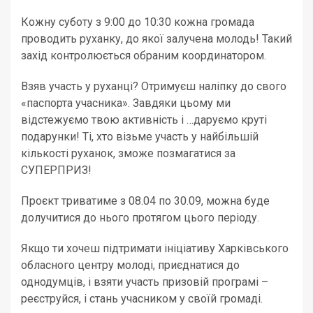
Кожну суботу з 9:00 до 10:30 кожна громада
проводить руханку, до якої залучена молодь! Такий
захід контролюється обраним координатором.
Взяв участь у руханці? Отримуєш наліпку до свого
«паспорта учасника». Завдяки цьому ми
відстежуємо твою активність і …даруємо круті
подарунки! Ті, хто візьме участь у найбільшій
кількості руханок, зможе позмагатися за
СУПЕРПРИЗ!
Проєкт триватиме з 08.04 по 30.09, можна буде
долучитися до нього протягом цього періоду.
Якщо ти хочеш підтримати ініціативу Харківського
обласного центру молоді, приєднатися до
однодумців, і взяти участь призовій програмі –
реєструйся, і стань учасником у своїй громаді.