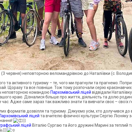
 (3 червня) неповторною веломандрівкою до Наталіївки (с. Володи
го та активного туризму – те, чого ми прагнули та прагнемо. Попр
край. Щоразу та все повніше. Тож тому розпочали серію краєзнавч
 та неповторною командою
Пархомівський ліцей
відвідали Наталіївку
нашого краю. Дізналися більше про життя, діяльність та долю роди
час. Адже саме зараз так важливо знати та вивчати своє – своїх ге
их форматів дозвілля та туризму. Дякуємо усім, хто долучився до 
Пархомівський ліцей
та вчителю фізичної культури Сергію Лісняку 
днання!
рафський ліцей
Віталію Сургаю та його дружині Марині за теплий 