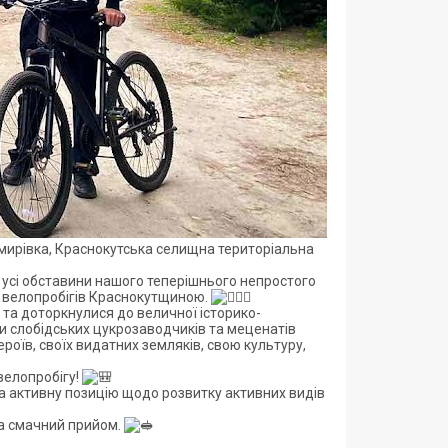
мирівка, Краснокутська селищна територіальна
и усі обставини нашого теперішнього непростого
их велопробігів Краснокутщиною.
 та доторкнулися до величної історико-
ни слобідських цукрозаводчиків та меценатів
роїв, своїх видатних земляків, свою культуру,
велопробігу!
за активну позицію щодо розвитку активних видів
та смачний прийом.