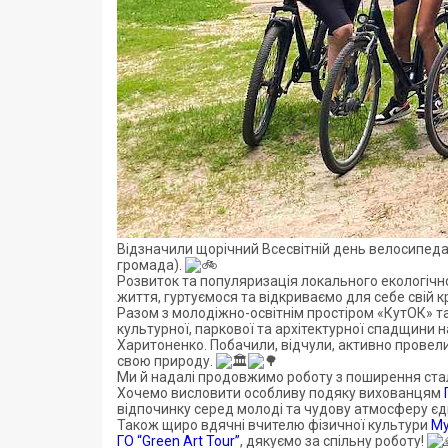
Відзначили щорічний Всесвітній день велосипеда
громада).
Розвиток та популяризація локального екологічно
життя, гуртуємося та відкриваємо для себе свій 
Разом з молодіжно-освітнім простіром «КутОК»
культурної, паркової та архітектурної спадщини 
Харитоненко. Побачили, відчули, активно провели 
свою природу.
Ми й надалі продовжимо роботу з поширення стал
Хочемо висловити особливу подяку вихованцям
відпочинку серед молоді та чудову атмосферу є
Також щиро вдячні вчителю фізичної культури
Му
ГО “Green Art Tour”
, дякуємо за спільну роботу!