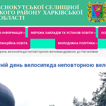
РАСНОКУТСЬКОЇ СЕЛИЩНОЇ
КОГО РАЙОНУ ХАРКІВСЬКОЇ
ОБЛАСТІ
 ІНФОРМАЦІЯ
МЕРЕЖА ЗАКЛАДІВ ТА УСТАНОВ ОСВІТИ
ОС
ТАНЦІЙНА ОСВІТА
МОЛОДІЖНА ПОЛІТИКА
 день велосипеда неповторною веломандрівкою до Наталіївки
тній день велосипеда неповторною ве