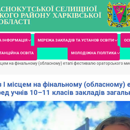
РАСНОКУТСЬКОЇ СЕЛИЩНОЇ
КОГО РАЙОНУ ХАРКІВСЬКОЇ
ОБЛАСТІ
 ІНФОРМАЦІЯ
МЕРЕЖА ЗАКЛАДІВ ТА УСТАНОВ ОСВІТИ
ОС
ТАНЦІЙНА ОСВІТА
МОЛОДІЖНА ПОЛІТИКА
місцем на фінальному (обласному) етапі фестивалю ораторського ми
з І місцем на фінальному (обласному)
д учнів 10–11 класів закладів загальн