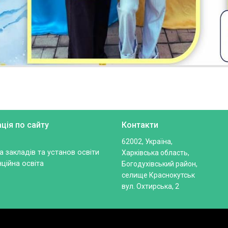
ація по сайту
Контакти
62002, Україна,
 закладів та установ освіти
Харківська область,
ційна освіта
Богодухівський район,
селище Краснокутськ
вул. Охтирська, 2