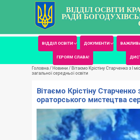
ВІДДІЛ ОСВІТИ К
РАДИ БОГОДУХІВСЬ
ВІДДІЛ ОСВІТИ
ДОКУМЕНТИ
ВАЖЛИВА
ГЕРОЯМ СЛАВА!
ДИС
Головна
/
Новини
/
Вітаємо Крістіну Старченко з І 
загальної середньої освіти
Вітаємо Крістіну Старченко 
ораторського мистецтва сере