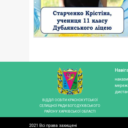
Навіг
накази
мережа
дистан
ВІДДІЛ ОСВІТИ КРАСНОКУТСЬКОЇ
СЕЛИЩНОЇ РАДИ БОГОДУХІВСЬКОГО
РАЙОНУ ХАРКІВСЬКОЇ ОБЛАСТІ
2021 Всі права захищені