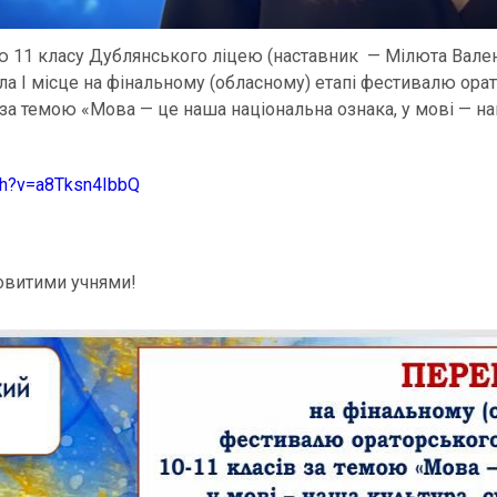
 11 класу Дублянського ліцею (наставник — Мілюта Валент
сіла І місце на фінальному (обласному) етапі фестивалю ор
 за темою «Мова — це наша національна ознака, у мові — на
ch?v=a8Tksn4IbbQ
овитими учнями!