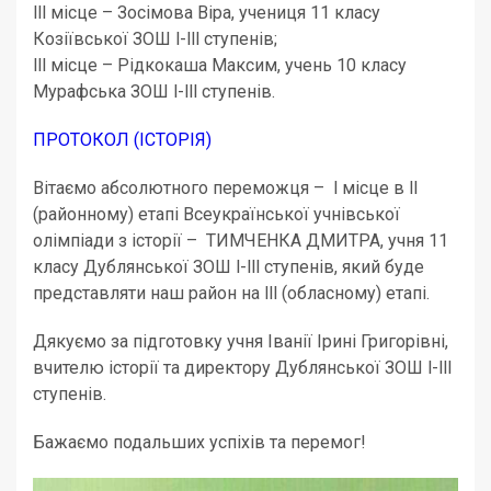
lll місце – Зосімова Віра, учениця 11 класу
Козіївської ЗОШ l-lll ступенів;
lll місце – Рідкокаша Максим, учень 10 класу
Мурафська ЗОШ l-lll ступенів.
ПРОТОКОЛ (ІСТОРІЯ)
Вітаємо абсолютного переможця – l місце в ll
(районному) етапі Всеукраїнської учнівської
олімпіади з історії – ТИМЧЕНКА ДМИТРА, учня 11
класу Дублянської ЗОШ l-lll ступенів, який буде
представляти наш район на lll (обласному) етапі.
Дякуємо за підготовку учня Іванії Ірині Григорівні,
вчителю історії та директору Дублянської ЗОШ l-lll
ступенів.
Бажаємо подальших успіхів та перемог!