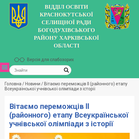
ВІДДІЛ ОСВІТИ
КРАСНОКУТСЬКОЇ
СЕЛИЩНОЇ РАДИ
БОГОДУХІВСЬКОГО
РАЙОНУ ХАРКІВСЬКОЇ
ОБЛАСТІ
Версія для слабозорих
Головна
/
Новини
/
Вітаємо переможців ll (районного) етапу
Всеукраїнської учнівської олімпіади з історії
Вітаємо переможців ll
(районного) етапу Всеукраїнської
учнівської олімпіади з історії