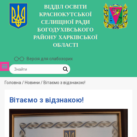
ВІДДІЛ ОСВІТИ
КРАСНОКУТСЬКОЇ
СЕЛИЩНОЇ РАДИ
БОГОДУХІВСЬКОГО
РАЙОНУ ХАРКІВСЬКОЇ
ОБЛАСТІ
Версія для слабозорих
Головна
/
Новини
/
Вітаємо з відзнакою!
Вітаємо з відзнакою!