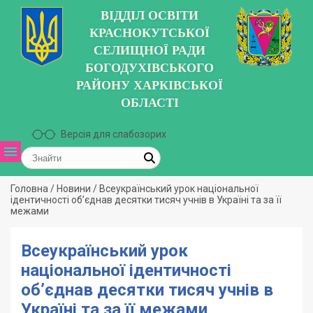
ВІДДІЛ ОСВІТИ
КРАСНОКУТСЬКОЇ
СЕЛИЩНОЇ РАДИ
БОГОДУХІВСЬКОГО
РАЙОНУ ХАРКІВСЬКОЇ
ОБЛАСТІ
Версія для слабозорих
Головна
/
Новини
/
Всеукраїнський урок національної
ідентичності об’єднав десятки тисяч учнів в Україні та за її
межами
Всеукраїнський урок
національної ідентичності
об’єднав десятки тисяч учнів в
Україні та за її межами