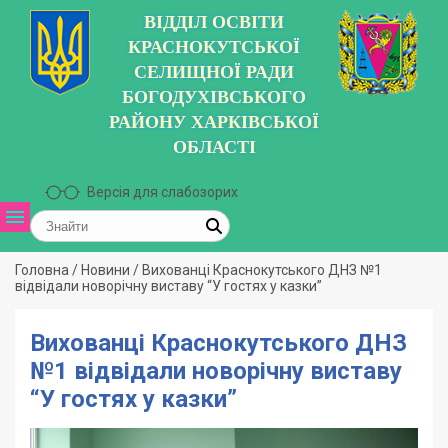
ВІДДІЛ ОСВІТИ
КРАСНОКУТСЬКОЇ
СЕЛИЩНОЇ РАДИ
БОГОДУХІВСЬКОГО
РАЙОНУ ХАРКІВСЬКОЇ
ОБЛАСТІ
Версія для слабозорих
Головна
/
Новини
/
Вихованці Краснокутського ДНЗ №1
відвідали новорічну виставу “У гостях у казки”
Вихованці Краснокутського ДНЗ
№1 відвідали новорічну виставу
“У гостях у казки”