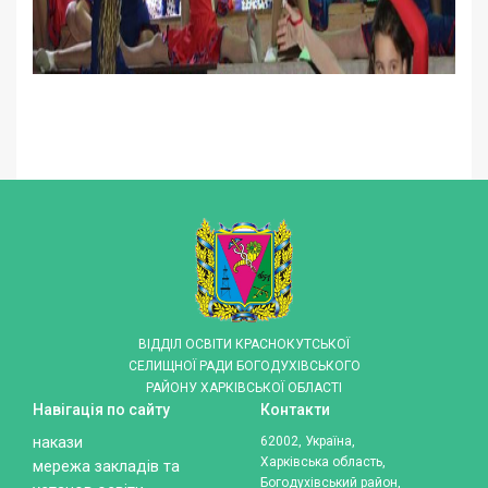
ВІДДІЛ ОСВІТИ КРАСНОКУТСЬКОЇ
СЕЛИЩНОЇ РАДИ БОГОДУХІВСЬКОГО
РАЙОНУ ХАРКІВСЬКОЇ ОБЛАСТІ
Навігація по сайту
Контакти
накази
62002, Україна,
Харківська область,
мережа закладів та
Богодухівський район,