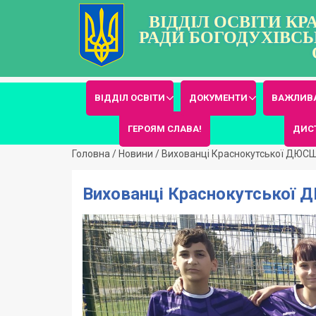
ВІДДІЛ ОСВІТИ К
РАДИ БОГОДУХІВСЬ
ВІДДІЛ ОСВІТИ
ДОКУМЕНТИ
ВАЖЛИВА
ГЕРОЯМ СЛАВА!
ДИС
Головна
/
Новини
/
Вихованці Краснокутської ДЮСШ 
Вихованці Краснокутської Д