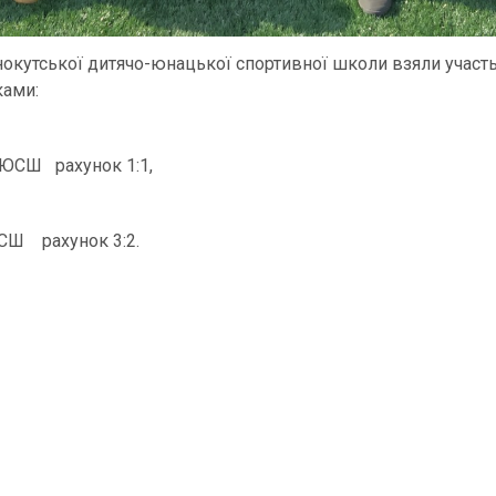
нокутської дитячо-юнацької спортивної школи взяли участь 
ками:
ЮСШ рахунок 1:1,
СШ рахунок 3:2.