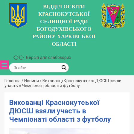
ВІДДІЛ ОСВІТИ
КРАСНОКУТСЬКОЇ
СЕЛИЩНОЇ РАДИ
БОГОДУХІВСЬКОГО
РАЙОНУ ХАРКІВСЬКОЇ
ОБЛАСТІ
Версія для слабозорих
Головна
/
Новини
/
Вихованці Краснокутської ДЮСШ взяли
участь в Чемпіонаті області з футболу
Вихованці Краснокутської
ДЮСШ взяли участь в
Чемпіонаті області з футболу