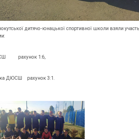
нокутської дитячо-юнацької спортивної школи взяли участь 
и:
ЮСШ рахунок 1:6,
ька ДЮСШ рахунок 3:1.