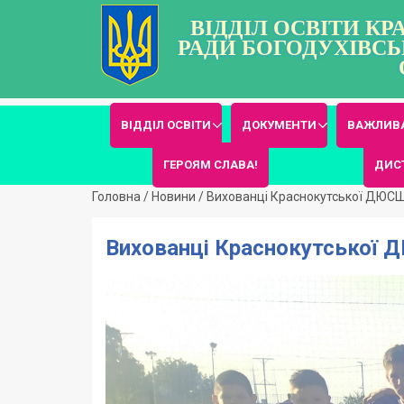
ВІДДІЛ ОСВІТИ К
РАДИ БОГОДУХІВСЬ
ВІДДІЛ ОСВІТИ
ДОКУМЕНТИ
ВАЖЛИВА
ГЕРОЯМ СЛАВА!
ДИС
Головна
/
Новини
/
Вихованці Краснокутської ДЮСШ 
Вихованці Краснокутської Д