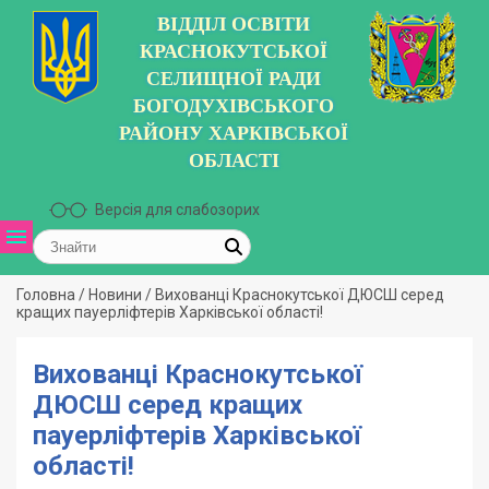
ВІДДІЛ ОСВІТИ
КРАСНОКУТСЬКОЇ
СЕЛИЩНОЇ РАДИ
БОГОДУХІВСЬКОГО
РАЙОНУ ХАРКІВСЬКОЇ
ОБЛАСТІ
Версія для слабозорих
Головна
/
Новини
/
Вихованці Краснокутської ДЮСШ серед
кращих пауерліфтерів Харківської області!
Вихованці Краснокутської
ДЮСШ серед кращих
пауерліфтерів Харківської
області!