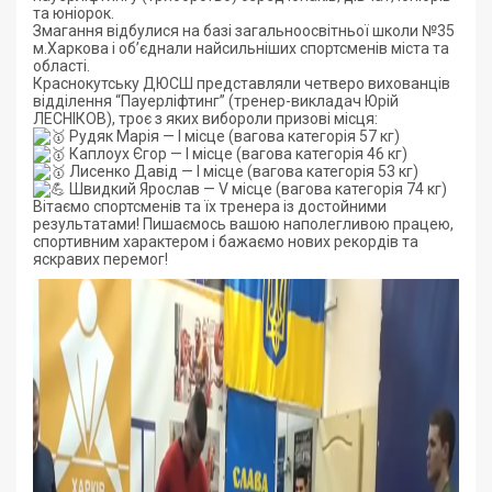
та юніорок.
Змагання відбулися на базі загальноосвітньої школи №35
м.Харкова і об’єднали найсильніших спортсменів міста та
області.
Краснокутську ДЮСШ представляли четверо вихованців
відділення “Пауерліфтинг” (тренер-викладач Юрій
ЛЕСНІКОВ), троє з яких вибороли призові місця:
Рудяк Марія — І місце (вагова категорія 57 кг)
Каплоух Єгор — І місце (вагова категорія 46 кг)
Лисенко Давід — І місце (вагова категорія 53 кг)
Швидкий Ярослав — V місце (вагова категорія 74 кг)
Вітаємо спортсменів та їх тренера із достойними
результатами! Пишаємось вашою наполегливою працею,
спортивним характером і бажаємо нових рекордів та
яскравих перемог!