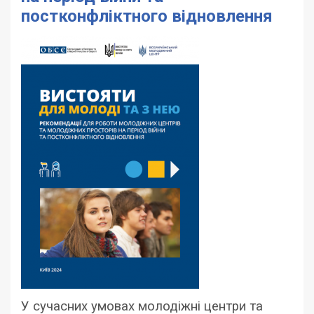
постконфліктного відновлення
У сучасних умовах молодіжні центри та